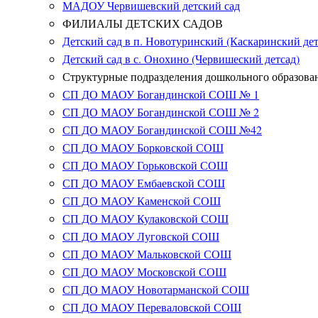
МАДОУ Червишевский детский сад
ФИЛИАЛЫ ДЕТСКИХ САДОВ
Детский сад в п. Новотуринский (Каскаринский дет
Детский сад в с. Онохино (Червишеский детсад)
Структурные подразделения дошкольного образова
СП ДО МАОУ Богандинской СОШ № 1
СП ДО МАОУ Богандинской СОШ № 2
СП ДО МАОУ Богандинской СОШ №42
СП ДО МАОУ Борковской СОШ
СП ДО МАОУ Горьковской СОШ
СП ДО МАОУ Ембаевской СОШ
СП ДО МАОУ Каменской СОШ
СП ДО МАОУ Кулаковской СОШ
СП ДО МАОУ Луговской СОШ
СП ДО МАОУ Мальковской СОШ
СП ДО МАОУ Московской СОШ
СП ДО МАОУ Новотарманской СОШ
СП ДО МАОУ Переваловской СОШ