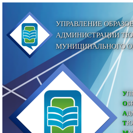
УПРАВЛЕНИЕ ОБРАЗО
АДМИНИСТРАЦИИ Т
МУНИЦИПАЛЬНОГО О
У
П
О
Б
А
Д
Т
Ю
М
У