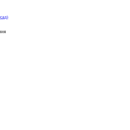
сад)
ния