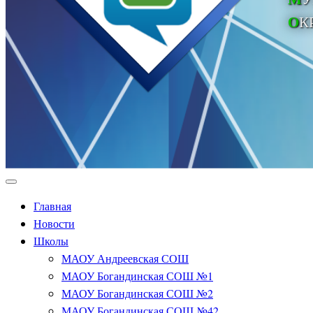
О
К
Главная
Новости
Школы
МАОУ Андреевская СОШ
МАОУ Богандинская СОШ №1
МАОУ Богандинская СОШ №2
МАОУ Богандинская СОШ №42