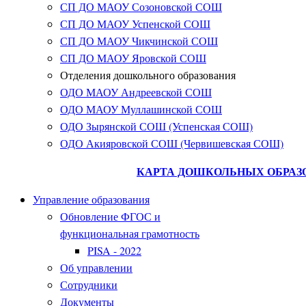
СП ДО МАОУ Созоновской СОШ
СП ДО МАОУ Успенской СОШ
СП ДО МАОУ Чикчинской СОШ
СП ДО МАОУ Яровской СОШ
Отделения дошкольного образования
ОДО МАОУ Андреевской СОШ
ОДО МАОУ Муллашинской СОШ
ОДО Зырянской СОШ (Успенская СОШ)
ОДО Акияровской СОШ (Червишевская СОШ)
КАРТА ДОШКОЛЬНЫХ ОБРАЗ
Управление образования
Обновление ФГОС и
функциональная грамотность
PISA - 2022
Об управлении
Сотрудники
Документы