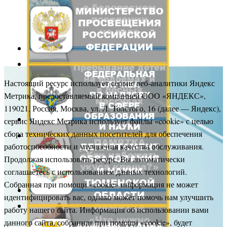
Настоящий ресурс использует сервис веб-аналитики Яндекс
Метрика, предоставляемый компанией ООО «ЯНДЕКС»,
119021, Россия, Москва, ул. Л. Толстого, 16 (далее — Яндекс),
сервис Яндекс Метрика использует файлы «cookie» с целью
сбора технических данных посетителей для обеспечения
работоспособности и улучшения качества обслуживания.
Продолжая использовать ресурс, Вы автоматически
соглашаетесь с использованием данных технологий.
Собранная при помощи «cookie» информация не может
идентифицировать вас, однако может помочь нам улучшить
работу нашего сайта. Информация об использовании вами
данного сайта, собранная при помощи «cookie», будет