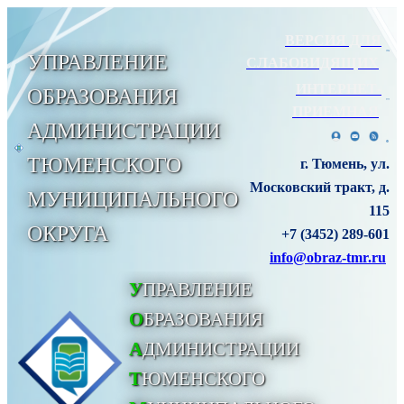
ВЕРСИЯ ДЛЯ
УПРАВЛЕНИЕ
СЛАБОВИДЯЩИХ
ИНТЕРНЕТ-
ОБРАЗОВАНИЯ
ПРИЕМНАЯ
АДМИНИСТРАЦИИ
ТЮМЕНСКОГО
г. Тюмень, ул.
Московский тракт, д.
МУНИЦИПАЛЬНОГО
115
ОКРУГА
+7 (3452) 289-601
info@obraz-tmr.ru
У
ПРАВЛЕНИЕ
О
БРАЗОВАНИЯ
А
ДМИНИСТРАЦИИ
Т
ЮМЕНСКОГО