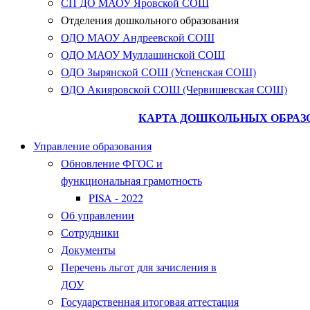
СП ДО МАОУ Яровской СОШ
Отделения дошкольного образования
ОДО МАОУ Андреевской СОШ
ОДО МАОУ Муллашинской СОШ
ОДО Зырянской СОШ (Успенская СОШ)
ОДО Акияровской СОШ (Червишевская СОШ)
КАРТА ДОШКОЛЬНЫХ ОБРАЗ
Управление образования
Обновление ФГОС и
функциональная грамотность
PISA - 2022
Об управлении
Сотрудники
Документы
Перечень льгот для зачисления в
ДОУ
Государственная итоговая аттестация