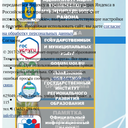
передаваться Яндексу и храниться на серверах Яндекса в
Российской Федерации. Вы можете отказаться от
использования «cookie», выбрав соответствующие настройки
в браузере. Продолжая использовать сайт, вы даете
согласие
на обработку персональных данных
Согласен
© 2017-
2026, «Интернет-портал отрасли образования
Тюменского муниципального округа». Все права
защищены. При использовании материалов прямая
гиперссылка обязательна. Обо всех замеченных
ошибках просьба сообщать
через форму обратной
связи
.
625049, город Тюмень, улица Московский тракт, д.
115
тел. 8 (3452) 289-601
info@obraz-tmr.ru