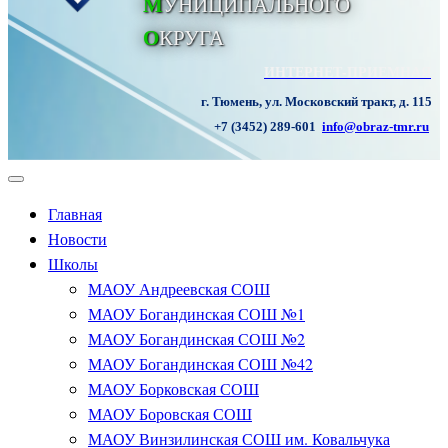
М
УНИЦИПАЛЬНОГО
О
КРУГА
ИНТЕРНЕТ-ПРИЕМНАЯ
г. Тюмень, ул. Московский тракт, д. 115
+7 (3452) 289-601
info@obraz-tmr.ru
Главная
Новости
Школы
МАОУ Андреевская СОШ
МАОУ Богандинская СОШ №1
МАОУ Богандинская СОШ №2
МАОУ Богандинская СОШ №42
МАОУ Борковская СОШ
МАОУ Боровская СОШ
МАОУ Винзилинская СОШ им. Ковальчука