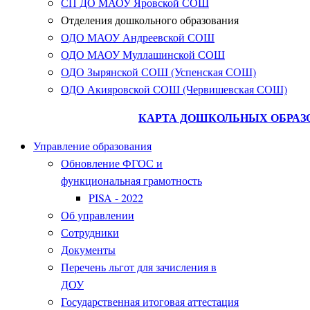
СП ДО МАОУ Яровской СОШ
Отделения дошкольного образования
ОДО МАОУ Андреевской СОШ
ОДО МАОУ Муллашинской СОШ
ОДО Зырянской СОШ (Успенская СОШ)
ОДО Акияровской СОШ (Червишевская СОШ)
КАРТА ДОШКОЛЬНЫХ ОБРАЗ
Управление образования
Обновление ФГОС и
функциональная грамотность
PISA - 2022
Об управлении
Сотрудники
Документы
Перечень льгот для зачисления в
ДОУ
Государственная итоговая аттестация