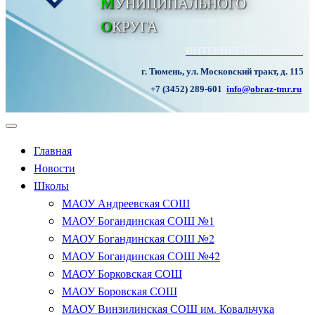
М
УНИЦИПАЛЬНОГО
О
КРУГА
ИНТЕРНЕТ-ПРИЕМНАЯ
г. Тюмень, ул. Московский тракт, д. 115
+7 (3452) 289-601
info@obraz-tmr.ru
Главная
Новости
Школы
МАОУ Андреевская СОШ
МАОУ Богандинская СОШ №1
МАОУ Богандинская СОШ №2
МАОУ Богандинская СОШ №42
МАОУ Борковская СОШ
МАОУ Боровская СОШ
МАОУ Винзилинская СОШ им. Ковальчука