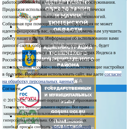
работоспособности и улучшения качества обслуживания.
Продолжая использовать ресурс, Вы автоматически
соглашаетесь с использованием данных технологий.
Собранная при помощи «cookie» информация не может
идентифицировать вас, однако может помочь нам улучшить
работу нашего сайта. Информация об использовании вами
данного сайта, собранная при помощи «cookie», будет
передаваться Яндексу и храниться на серверах Яндекса в
Российской Федерации. Вы можете отказаться от
использования «cookie», выбрав соответствующие настройки
в браузере. Продолжая использовать сайт, вы даете
согласие
на обработку персональных данных
Согласен
© 2017-
2026, «Интернет-портал отрасли образования
Тюменского муниципального округа». Все права
защищены. При использовании материалов прямая
гиперссылка обязательна. Обо всех замеченных
ошибках просьба сообщать
через форму обратной