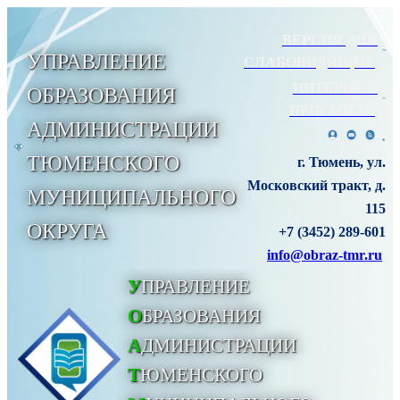
ВЕРСИЯ ДЛЯ
УПРАВЛЕНИЕ
СЛАБОВИДЯЩИХ
ИНТЕРНЕТ-
ОБРАЗОВАНИЯ
ПРИЕМНАЯ
АДМИНИСТРАЦИИ
ТЮМЕНСКОГО
г. Тюмень, ул.
Московский тракт, д.
МУНИЦИПАЛЬНОГО
115
ОКРУГА
+7 (3452) 289-601
info@obraz-tmr.ru
У
ПРАВЛЕНИЕ
О
БРАЗОВАНИЯ
А
ДМИНИСТРАЦИИ
Т
ЮМЕНСКОГО