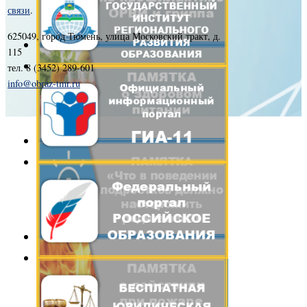
связи
.
625049, город Тюмень, улица Московский тракт, д.
115
тел. 8 (3452) 289-601
info@obraz-tmr.ru