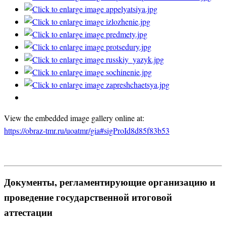
View the embedded image gallery online at:
https://obraz-tmr.ru/uoatmr/gia#sigProId8d85f83b53
Документы, регламентирующие организацию и
проведение государственной итоговой
аттестации