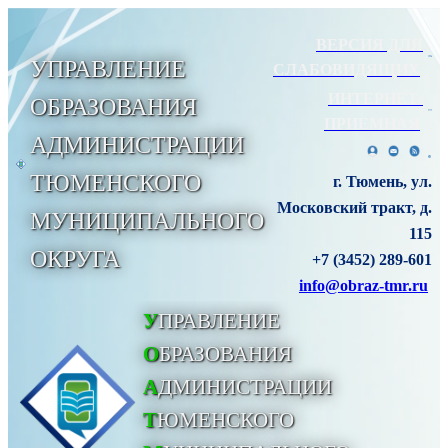
ВЕРСИЯ ДЛЯ
УПРАВЛЕНИЕ
СЛАБОВИДЯЩИХ
ИНТЕРНЕТ-
ОБРАЗОВАНИЯ
ПРИЕМНАЯ
АДМИНИСТРАЦИИ
ТЮМЕНСКОГО
г. Тюмень, ул.
Московский тракт, д.
МУНИЦИПАЛЬНОГО
115
ОКРУГА
+7 (3452) 289-601
info@obraz-tmr.ru
У
ПРАВЛЕНИЕ
О
БРАЗОВАНИЯ
А
ДМИНИСТРАЦИИ
Т
ЮМЕНСКОГО