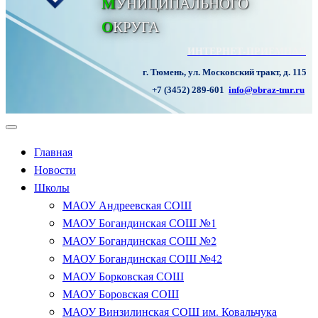
М
УНИЦИПАЛЬНОГО
О
КРУГА
ИНТЕРНЕТ-ПРИЕМНАЯ
г. Тюмень, ул. Московский тракт, д. 115
+7 (3452) 289-601
info@obraz-tmr.ru
Главная
Новости
Школы
МАОУ Андреевская СОШ
МАОУ Богандинская СОШ №1
МАОУ Богандинская СОШ №2
МАОУ Богандинская СОШ №42
МАОУ Борковская СОШ
МАОУ Боровская СОШ
МАОУ Винзилинская СОШ им. Ковальчука