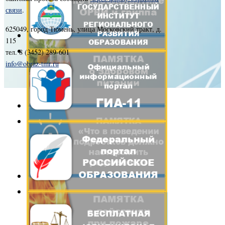
связи
.
625049, город Тюмень, улица Московский тракт, д.
115
тел. 8 (3452) 289-601
info@obraz-tmr.ru