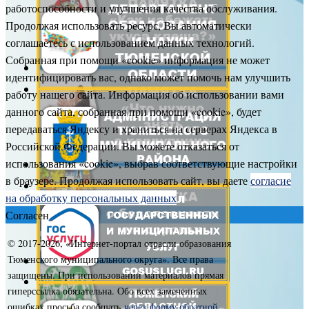
работоспособности и улучшения качества обслуживания.
Продолжая использовать ресурс, Вы автоматически
соглашаетесь с использованием данных технологий.
Собранная при помощи «cookie» информация не может
идентифицировать вас, однако может помочь нам улучшить
работу нашего сайта. Информация об использовании вами
данного сайта, собранная при помощи «cookie», будет
передаваться Яндексу и храниться на серверах Яндекса в
Российской Федерации. Вы можете отказаться от
использования «cookie», выбрав соответствующие настройки
в браузере. Продолжая использовать сайт, вы даете
согласие
на обработку персональных данных
Согласен
© 2017-
2026, «Интернет-портал отрасли образования
Тюменского муниципального округа». Все права
защищены. При использовании материалов прямая
гиперссылка обязательна. Обо всех замеченных
ошибках просьба сообщать
через форму обратной