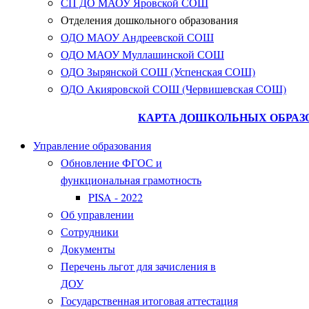
СП ДО МАОУ Яровской СОШ
Отделения дошкольного образования
ОДО МАОУ Андреевской СОШ
ОДО МАОУ Муллашинской СОШ
ОДО Зырянской СОШ (Успенская СОШ)
ОДО Акияровской СОШ (Червишевская СОШ)
КАРТА ДОШКОЛЬНЫХ ОБРАЗ
Управление образования
Обновление ФГОС и
функциональная грамотность
PISA - 2022
Об управлении
Сотрудники
Документы
Перечень льгот для зачисления в
ДОУ
Государственная итоговая аттестация