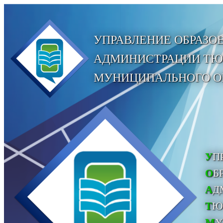
УПРАВЛЕНИЕ ОБРАЗО
АДМИНИСТРАЦИИ Т
МУНИЦИПАЛЬНОГО О
У
П
О
Б
А
Д
Т
Ю
М
У