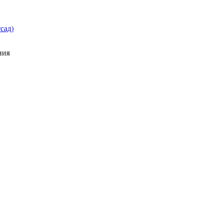
сад)
ния