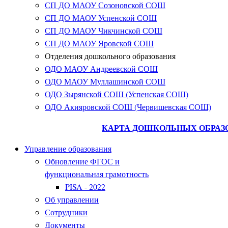
СП ДО МАОУ Созоновской СОШ
СП ДО МАОУ Успенской СОШ
СП ДО МАОУ Чикчинской СОШ
СП ДО МАОУ Яровской СОШ
Отделения дошкольного образования
ОДО МАОУ Андреевской СОШ
ОДО МАОУ Муллашинской СОШ
ОДО Зырянской СОШ (Успенская СОШ)
ОДО Акияровской СОШ (Червишевская СОШ)
КАРТА ДОШКОЛЬНЫХ ОБРАЗ
Управление образования
Обновление ФГОС и
функциональная грамотность
PISA - 2022
Об управлении
Сотрудники
Документы