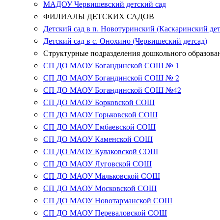
МАДОУ Червишевский детский сад
ФИЛИАЛЫ ДЕТСКИХ САДОВ
Детский сад в п. Новотуринский (Каскаринский дет
Детский сад в с. Онохино (Червишеский детсад)
Структурные подразделения дошкольного образова
СП ДО МАОУ Богандинской СОШ № 1
СП ДО МАОУ Богандинской СОШ № 2
СП ДО МАОУ Богандинской СОШ №42
СП ДО МАОУ Борковской СОШ
СП ДО МАОУ Горьковской СОШ
СП ДО МАОУ Ембаевской СОШ
СП ДО МАОУ Каменской СОШ
СП ДО МАОУ Кулаковской СОШ
СП ДО МАОУ Луговской СОШ
СП ДО МАОУ Мальковской СОШ
СП ДО МАОУ Московской СОШ
СП ДО МАОУ Новотарманской СОШ
СП ДО МАОУ Переваловской СОШ