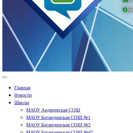
О
К
Главная
Новости
Школы
МАОУ Андреевская СОШ
МАОУ Богандинская СОШ №1
МАОУ Богандинская СОШ №2
МАОУ Богандинская СОШ №42