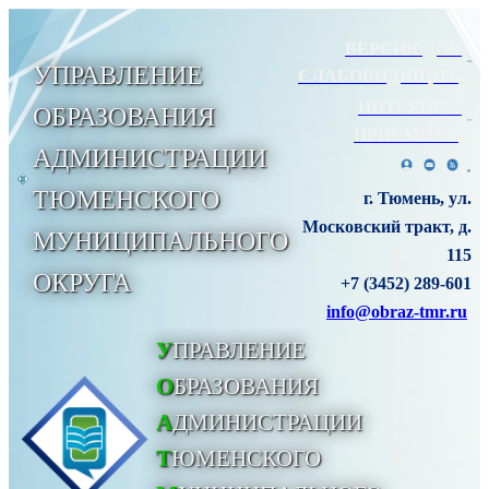
ВЕРСИЯ ДЛЯ
УПРАВЛЕНИЕ
СЛАБОВИДЯЩИХ
ИНТЕРНЕТ-
ОБРАЗОВАНИЯ
ПРИЕМНАЯ
АДМИНИСТРАЦИИ
ТЮМЕНСКОГО
г. Тюмень, ул.
Московский тракт, д.
МУНИЦИПАЛЬНОГО
115
ОКРУГА
+7 (3452) 289-601
info@obraz-tmr.ru
У
ПРАВЛЕНИЕ
О
БРАЗОВАНИЯ
А
ДМИНИСТРАЦИИ
Т
ЮМЕНСКОГО