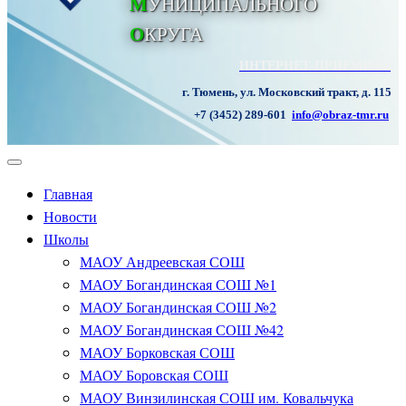
М
УНИЦИПАЛЬНОГО
О
КРУГА
ИНТЕРНЕТ-ПРИЕМНАЯ
г. Тюмень, ул. Московский тракт, д. 115
+7 (3452) 289-601
info@obraz-tmr.ru
Главная
Новости
Школы
МАОУ Андреевская СОШ
МАОУ Богандинская СОШ №1
МАОУ Богандинская СОШ №2
МАОУ Богандинская СОШ №42
МАОУ Борковская СОШ
МАОУ Боровская СОШ
МАОУ Винзилинская СОШ им. Ковальчука