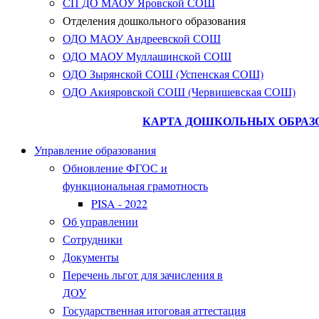
СП ДО МАОУ Яровской СОШ
Отделения дошкольного образования
ОДО МАОУ Андреевской СОШ
ОДО МАОУ Муллашинской СОШ
ОДО Зырянской СОШ (Успенская СОШ)
ОДО Акияровской СОШ (Червишевская СОШ)
КАРТА ДОШКОЛЬНЫХ ОБРАЗ
Управление образования
Обновление ФГОС и
функциональная грамотность
PISA - 2022
Об управлении
Сотрудники
Документы
Перечень льгот для зачисления в
ДОУ
Государственная итоговая аттестация