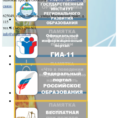
связи
.
625049, город Тюмень, улица Московский тракт, д.
115
тел. 8 (3452) 289-601
info@obraz-tmr.ru