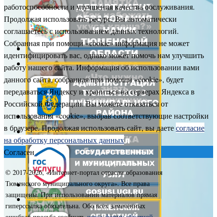
работоспособности и улучшения качества обслуживания.
Продолжая использовать ресурс, Вы автоматически
соглашаетесь с использованием данных технологий.
Собранная при помощи «cookie» информация не может
идентифицировать вас, однако может помочь нам улучшить
работу нашего сайта. Информация об использовании вами
данного сайта, собранная при помощи «cookie», будет
передаваться Яндексу и храниться на серверах Яндекса в
Российской Федерации. Вы можете отказаться от
использования «cookie», выбрав соответствующие настройки
в браузере. Продолжая использовать сайт, вы даете
согласие
на обработку персональных данных
Согласен
© 2017-
2026, «Интернет-портал отрасли образования
Тюменского муниципального округа». Все права
защищены. При использовании материалов прямая
гиперссылка обязательна. Обо всех замеченных
ошибках просьба сообщать
через форму обратной