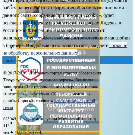
работу нашего сайта. Информация об использовании вами
данного сайта, собранная при помощи «cookie», будет
передаваться Яндексу и храниться на серверах Яндекса в
Российской Федерации. Вы можете отказаться от
использования «cookie», выбрав соответствующие настройки
в браузере. Продолжая использовать сайт, вы даете
согласие
на обработку персональных данных
Согласен
© 2017-
2026, «Интернет-портал отрасли образования
Тюменского муниципального округа». Все права
защищены. При использовании материалов прямая
гиперссылка обязательна. Обо всех замеченных
ошибках просьба сообщать
через форму обратной
связи
.
625049, город Тюмень, улица Московский тракт, д.
115
тел. 8 (3452) 289-601