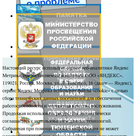
Настоящий ресурс использует сервис веб-аналитики Яндекс
Метрика, предоставляемый компанией ООО «ЯНДЕКС»,
119021, Россия, Москва, ул. Л. Толстого, 16 (далее — Яндекс),
сервис Яндекс Метрика использует файлы «cookie» с целью
сбора технических данных посетителей для обеспечения
работоспособности и улучшения качества обслуживания.
Продолжая использовать ресурс, Вы автоматически
соглашаетесь с использованием данных технологий.
Собранная при помощи «cookie» информация не может
идентифицировать вас, однако может помочь нам улучшить