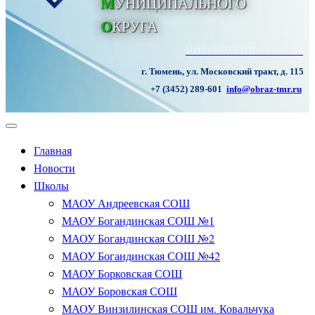
М
УНИЦИПАЛЬНОГО
О
КРУГА
ИНТЕРНЕТ-ПРИЕМНАЯ
г. Тюмень, ул. Московский тракт, д. 115
+7 (3452) 289-601
info@obraz-tmr.ru
Главная
Новости
Школы
МАОУ Андреевская СОШ
МАОУ Богандинская СОШ №1
МАОУ Богандинская СОШ №2
МАОУ Богандинская СОШ №42
МАОУ Борковская СОШ
МАОУ Боровская СОШ
МАОУ Винзилинская СОШ им. Ковальчука