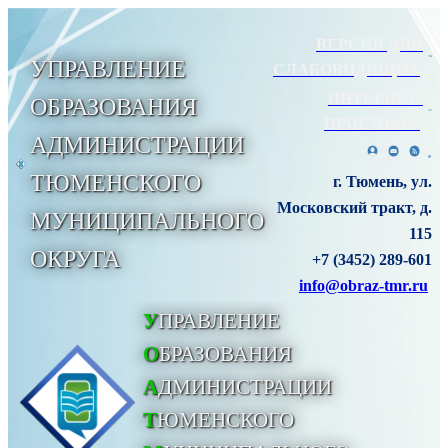
ВЕРСИЯ ДЛЯ
УПРАВЛЕНИЕ
СЛАБОВИДЯЩИХ
ИНТЕРНЕТ-
ОБРАЗОВАНИЯ
ПРИЕМНАЯ
АДМИНИСТРАЦИИ
ТЮМЕНСКОГО
г. Тюмень, ул.
Московский тракт, д.
МУНИЦИПАЛЬНОГО
115
ОКРУГА
+7 (3452) 289-601
info@obraz-tmr.ru
У
ПРАВЛЕНИЕ
О
БРАЗОВАНИЯ
А
ДМИНИСТРАЦИИ
Т
ЮМЕНСКОГО