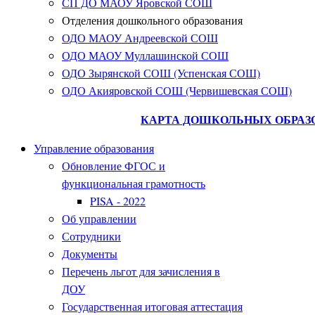
СП ДО МАОУ Яровской СОШ
Отделения дошкольного образования
ОДО МАОУ Андреевской СОШ
ОДО МАОУ Муллашинской СОШ
ОДО Зырянской СОШ (Успенская СОШ)
ОДО Акияровской СОШ (Червишевская СОШ)
КАРТА ДОШКОЛЬНЫХ ОБРАЗ
Управление образования
Обновление ФГОС и
функциональная грамотность
PISA - 2022
Об управлении
Сотрудники
Документы
Перечень льгот для зачисления в
ДОУ
Государственная итоговая аттестация