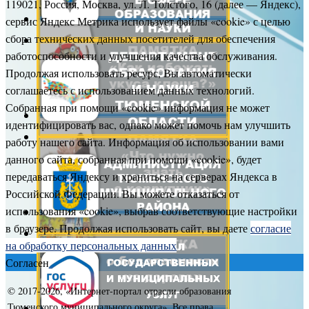
119021, Россия, Москва, ул. Л. Толстого, 16 (далее — Яндекс),
сервис Яндекс Метрика использует файлы «cookie» с целью
сбора технических данных посетителей для обеспечения
работоспособности и улучшения качества обслуживания.
Продолжая использовать ресурс, Вы автоматически
соглашаетесь с использованием данных технологий.
Собранная при помощи «cookie» информация не может
идентифицировать вас, однако может помочь нам улучшить
работу нашего сайта. Информация об использовании вами
данного сайта, собранная при помощи «cookie», будет
передаваться Яндексу и храниться на серверах Яндекса в
Российской Федерации. Вы можете отказаться от
использования «cookie», выбрав соответствующие настройки
в браузере. Продолжая использовать сайт, вы даете
согласие
на обработку персональных данных
Согласен
© 2017-
2026, «Интернет-портал отрасли образования
Тюменского муниципального округа». Все права