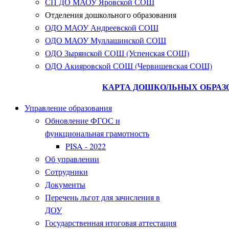
СП ДО МАОУ Яровской СОШ
Отделения дошкольного образования
ОДО МАОУ Андреевской СОШ
ОДО МАОУ Муллашинской СОШ
ОДО Зырянской СОШ (Успенская СОШ)
ОДО Акияровской СОШ (Червишевская СОШ)
КАРТА ДОШКОЛЬНЫХ ОБРАЗ
Управление образования
Обновление ФГОС и
функциональная грамотность
PISA - 2022
Об управлении
Сотрудники
Документы
Перечень льгот для зачисления в
ДОУ
Государственная итоговая аттестация