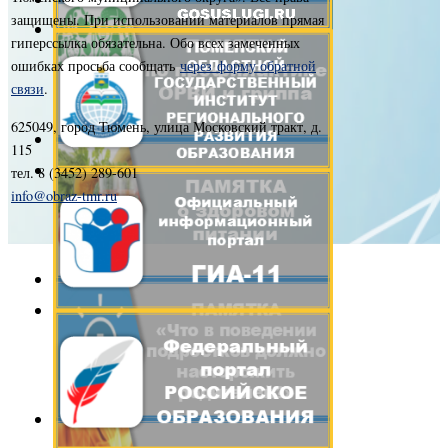
защищены. При использовании материалов прямая
гиперссылка обязательна. Обо всех замеченных
ошибках просьба сообщать
через форму обратной
связи
.
625049, город Тюмень, улица Московский тракт, д.
115
тел. 8 (3452) 289-601
info@obraz-tmr.ru