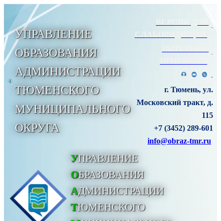
ВЕРСИЯ ДЛЯ
УПРАВЛЕНИЕ
СЛАБОВИДЯЩИХ
ИНТЕРНЕТ-
ОБРАЗОВАНИЯ
ПРИЕМНАЯ
АДМИНИСТРАЦИИ
ТЮМЕНСКОГО
г. Тюмень, ул.
Московский тракт, д.
МУНИЦИПАЛЬНОГО
115
ОКРУГА
+7 (3452) 289-601
info@obraz-tmr.ru
У
ПРАВЛЕНИЕ
О
БРАЗОВАНИЯ
А
ДМИНИСТРАЦИИ
Т
ЮМЕНСКОГО