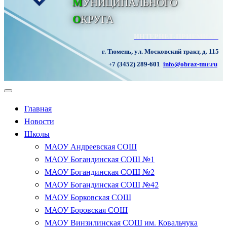
М
УНИЦИПАЛЬНОГО
О
КРУГА
ИНТЕРНЕТ-ПРИЕМНАЯ
г. Тюмень, ул. Московский тракт, д. 115
+7 (3452) 289-601
info@obraz-tmr.ru
Главная
Новости
Школы
МАОУ Андреевская СОШ
МАОУ Богандинская СОШ №1
МАОУ Богандинская СОШ №2
МАОУ Богандинская СОШ №42
МАОУ Борковская СОШ
МАОУ Боровская СОШ
МАОУ Винзилинская СОШ им. Ковальчука